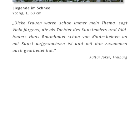
Liegende im Schnee
Ytong, L. 63 cm
„Di­cke Frau­en wa­ren schon im­mer mein The­ma, sagt
Vio­la Jür­gens, die als Toch­ter des Kunst­ma­lers und Bild­
hau­ers Hans Baum­hau­er schon von Kin­des­bei­nen an
mit Kunst auf­ge­wach­sen ist und mit ihm zu­sam­men
auch ge­ar­bei­tet hat.”
Kul­tur Jo­ker, Frei­burg